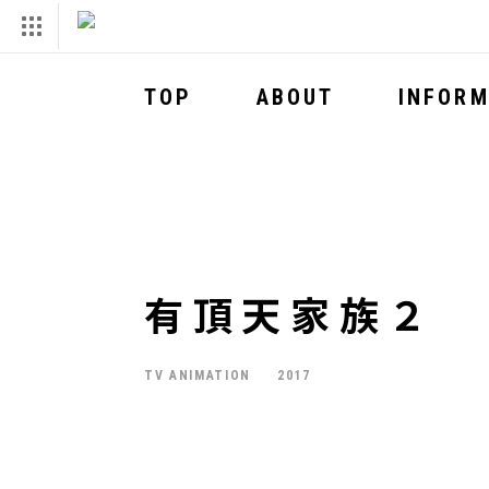
TOP
ABOUT
INFORM
有頂天家族２
TV ANIMATION
2017