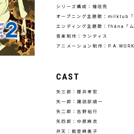
シリーズ構成：檜垣亮
オープニング主題歌：milktu
エンディング主題歌：fhána「
音楽制作：ランティス
アニメーション制作：P.A.WOR
CAST
矢三郎：櫻井孝宏
矢一郎：諏訪部順一
矢二郎：吉野裕行
矢四郎：中原麻衣
弁天：能登麻美子