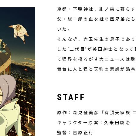
京都・下鴨神社、糺ノ森に暮ら
父・総一郎の血を継ぐ四兄弟たち
いた。
そんな折、赤玉先生の息子であり
した‘二代目’が英国紳士となっ
て狸界を揺るがす大ニュースは瞬
舞台に人と狸と天狗の思惑が渦
STAFF
原作：森見登美彦『有頂天家族 
キャラクター原案：久米田康治
監督：吉原正行