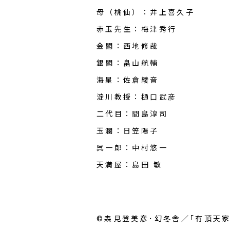
母（桃仙）：井上喜久子
赤玉先生：梅津秀行
金閣：西地修哉
銀閣：畠山航輔
海星：佐倉綾音
淀川教授：樋口武彦
二代目：間島淳司
玉瀾：日笠陽子
呉一郎：中村悠一
天満屋：島田 敏
©森見登美彦･幻冬舎／｢有頂天