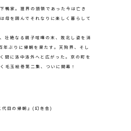
す下鴨家。狸界の頭領であった今は亡き
は母を囲んでそれなりに楽しく暮らして
、壮絶なる親子喧嘩の末、敗北し姿を消
て百年ぶりに帰朝を果たす。天狗界、そし
く間に洛中洛外へと広がった。京の町を
巻く毛玉絵巻第二集、ついに開幕！
二代目の帰朝』(幻冬舎)