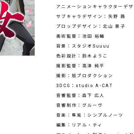
アニメーションキャラクターデザ
サブキャラデザイン：矢野 茜
プロップデザイン：北山 景子
美術監督：池田 裕輔
背景：スタジオSuuuu
色彩設計：鈴木ようこ
撮影監督：高津 純平
撮影：旭プロダクション
3DCG：studio A-CAT
音響監督：森下 広人
音響制作：グルーヴ
音楽：隼兎：シンプルノーツ
編集：リアル・ティ