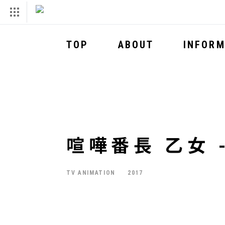
TOP
ABOUT
INFORM
喧嘩番長 乙女 -G
TV ANIMATION
2017