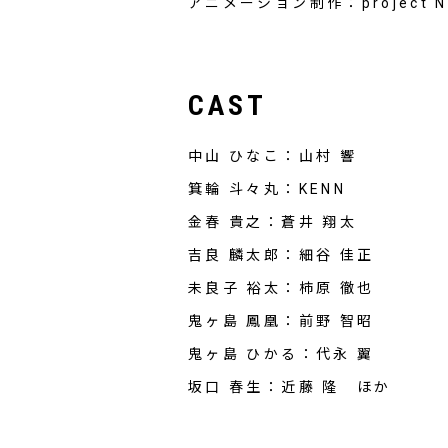
アニメーション制作：project No.
CAST
中山 ひなこ：山村 響
箕輪 斗々丸：KENN
金春 貴之：蒼井 翔太
吉良 麟太郎：細谷 佳正
未良子 裕太：柿原 徹也
鬼ヶ島 鳳凰：前野 智昭
鬼ヶ島 ひかる：代永 翼
坂口 春生：近藤 隆 ほか