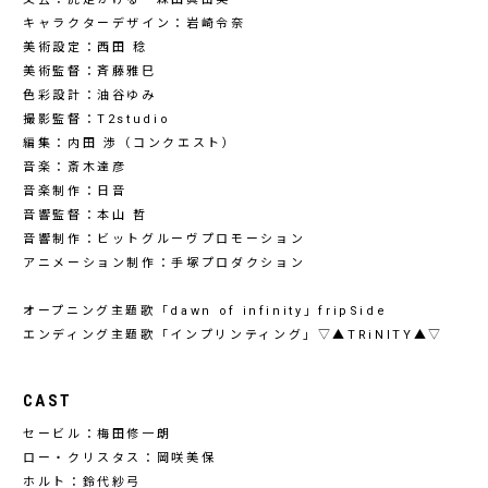
キャラクターデザイン：岩崎令奈
美術設定：西田 稔
美術監督：斉藤雅巳
色彩設計：油谷ゆみ
撮影監督：T2studio
編集：内田 渉（コンクエスト）
音楽：斎木達彦
音楽制作：日音
音響監督：本山 哲
音響制作：ビットグルーヴプロモーション
アニメーション制作：手塚プロダクション
オープニング主題歌「dawn of infinity」fripSide
エンディング主題歌「インプリンティング」▽▲TRiNITY▲▽
CAST
セービル：梅田修一朗
ロー・クリスタス：岡咲美保
ホルト：鈴代紗弓