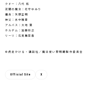
クドー：八代 拓
泥闇の魔女：花守ゆみり
傭兵：矢野正明
神父：水中雅章
アルバス：大地 葉
ホルデム：加藤将之
リーリ：石見舞菜香
©虎走かける・講談社／魔法使い黎明期製作委員会
Official Site
X