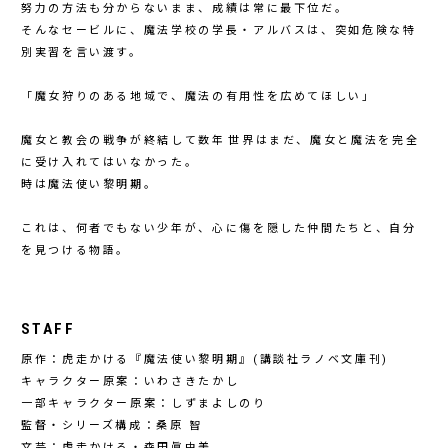
努力の方法も分からないまま、成績は常に最下位だ。
そんなセービルに、魔法学校の学長・アルバスは、突如危険な特
別実習を言い渡す。
「魔女狩りのある地域で、魔法の有用性を広めてほしい」
魔女と教会の戦争が終結して数年――世界はまだ、魔女と魔法を完全
に受け入れてはいなかった。
時は魔法使い黎明期。
これは、何者でもない少年が、心に傷を隠した仲間たちと、自分
を見つける物語。
STAFF
原作：虎走かける『魔法使い黎明期』(講談社ラノベ文庫刊)
キャラクター原案：いわさきたかし
一部キャラクター原案：しずまよしのり
監督・シリーズ構成：桑原 智
文芸：虎走かける・森田眞由美