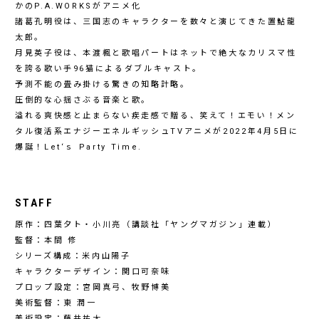
かのP.A.WORKSがアニメ化
諸葛孔明役は、三国志のキャラクターを数々と演じてきた置鮎龍
太郎。
月見英子役は、本渡楓と歌唱パートはネットで絶大なカリスマ性
を誇る歌い手96猫によるダブルキャスト。
予測不能の畳み掛ける驚きの知略計略。
圧倒的な心揺さぶる音楽と歌。
溢れる爽快感と止まらない疾走感で贈る、笑えて！エモい！メン
タル復活系エナジーエネルギッシュTVアニメが2022年4月5日に
爆誕！Let‘ｓ Party Time.
STAFF
原作：四葉夕ト・小川亮（講談社「ヤングマガジン」連載）
監督：本間 修
シリーズ構成：米内山陽子
キャラクターデザイン：関口可奈味
プロップ設定：宮岡真弓、牧野博美
美術監督：東 潤一
美術設定：藤井祐太