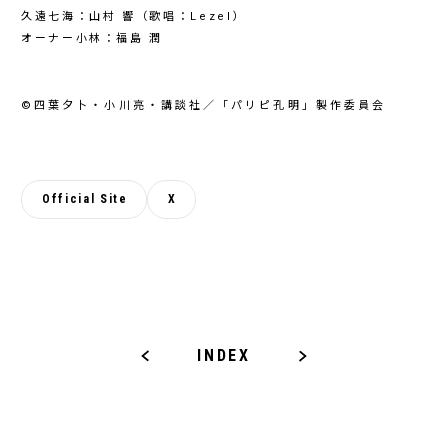
久遠七海：山村 響（歌唱：Lezel）
オーナー小林：福島 潤
©四葉夕卜・小川亮・講談社／「パリピ孔明」製作委員会
Official Site
X
INDEX