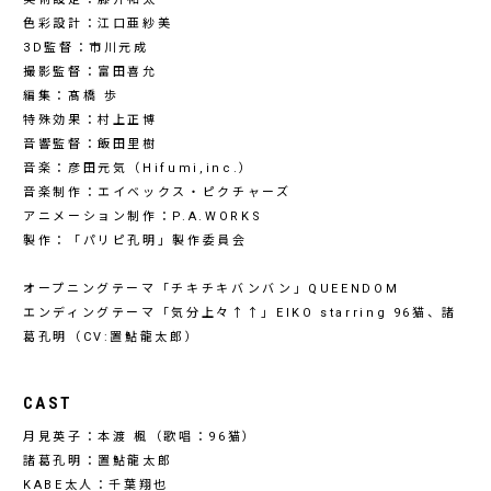
色彩設計：江口亜紗美
3D監督：市川元成
撮影監督：富田喜允
編集：髙橋 歩
特殊効果：村上正博
音響監督：飯田里樹
音楽：彦田元気（Hifumi,inc.）
音楽制作：エイベックス・ピクチャーズ
アニメーション制作：P.A.WORKS
製作：「パリピ孔明」製作委員会
オープニングテーマ「チキチキバンバン」QUEENDOM
エンディングテーマ「気分上々↑↑」EIKO starring 96猫、諸
葛孔明（CV:置鮎龍太郎）
CAST
月見英子：本渡 楓（歌唱：96猫）
諸葛孔明：置鮎龍太郎
KABE太人：千葉翔也