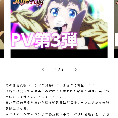
1
/
3
あの諸葛孔明が！なぜか渋谷に！！まさかの転生！！！
渋谷で出会った月見英子の歌に心を奪われた諸葛孔明は、英子の
軍師として仕える。そして・・・。
天才軍師の圧倒的無双を誇る知略計略が音楽シーンに新たな伝説
を誕生させる。
原作はヤングマガジンまで勢力拡大中の「パリピ孔明」を、まさ