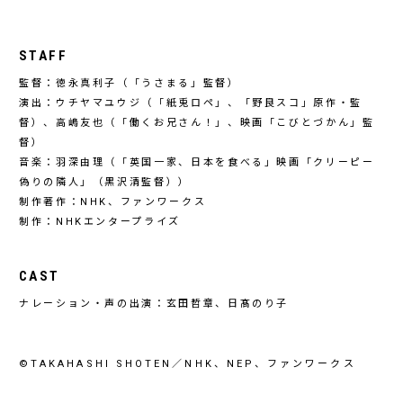
STAFF
監督：徳永真利子（「うさまる」監督）
演出：ウチヤマユウジ（「紙兎ロペ」、「野良スコ」原作・監
督）、高嶋友也（「働くお兄さん！」、映画「こびとづかん」監
督）
音楽：羽深由理（「英国一家、日本を食べる」映画「クリーピー
偽りの隣人」（黒沢清監督））
制作著作：NHK、ファンワークス
制作：NHKエンタープライズ
CAST
ナレーション・声の出演：玄田哲章、日髙のり子
©TAKAHASHI SHOTEN／NHK、NEP、ファンワークス