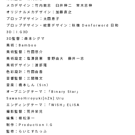
メカデザイン：竹内敦志 臼井伸二 常木志伸
オリジナルメカデザイン：加藤直之
プロップデザイン：太田恵子
プロップデザイン・紋章デザイン：秋篠 Denforword 日和
3D：I.G3D
3D監督：森本シグマ
美術：Bamboo
美術監督：竹田悠介
美術設定：塩澤良憲 曽野由大 藤井一志
美術デザイン：渡部隆
色彩設計：竹田由香
音響監督：三間雅文
音楽：橋本しん（Sin）
オープニングテーマ：「Binary Star」
SawanoHiroyuki[nZk]:Uru
エンディングテーマ：「WISH」ELISA
撮影監督：荒井栄児
編集：植松淳一
制作：Production I.G
監修：らいとすたっふ