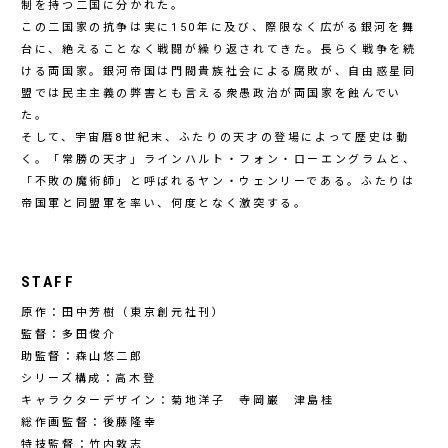
制を持つ二国に分かれた。
この二国家の抗争は実に150年に及び、際限なく広がる銀河を舞
台に、絶えることなく戦闘が繰り返されてきた。長らく戦争を続
ける両国家。銀河帝国は門閥貴族社会による腐敗が、自由惑星同
盟では民主主義の弊害とも言える衆愚政治が両国家を蝕んでい
た。
そして、宇宙暦8世紀末、ふたりの天才の登場によって歴史は動
く。「常勝の天才」ラインハルト・フォン・ローエングラムと、
「不敗の魔術師」と呼ばれるヤン・ウェンリーである。ふたりは
帝国軍と同盟軍を率い、何度となく激突する。
STAFF
原作：田中芳樹（東京創元社刊）
監督：多田俊介
助監督：森山悠二郎
シリーズ構成：高木登
キャラクターデザイン：菊地洋子 寺岡巌 津島桂
総作画監督：後藤隆幸
特技監督：竹内敦志