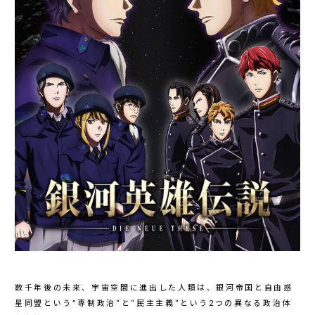
数千年後の未来、宇宙空間に進出した人類は、銀河帝国と自由惑
星同盟という”専制政治“と“民主主義“という2つの異なる政治体