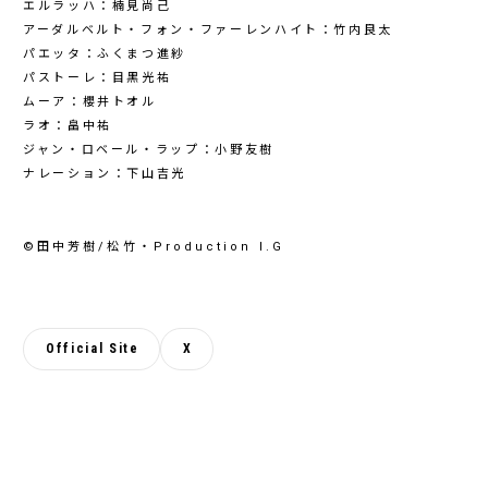
エルラッハ：楠見尚己
アーダルベルト・フォン・ファーレンハイト：竹内良太
パエッタ：ふくまつ進紗
パストーレ：目黒光祐
ムーア：櫻井トオル
ラオ：畠中祐
ジャン・ロベール・ラップ：小野友樹
ナレーション：下山吉光
©田中芳樹/松竹・Production I.G
Official Site
X