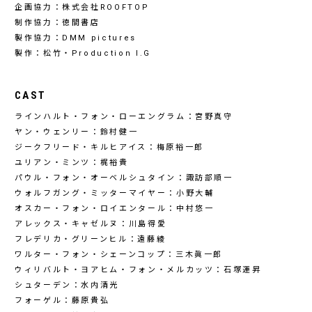
企画協力：株式会社ROOFTOP
制作協力：徳間書店
製作協力：DMM pictures
製作：松竹・Production I.G
CAST
ラインハルト・フォン・ローエングラム：宮野真守
ヤン・ウェンリー：鈴村健一
ジークフリード・キルヒアイス：梅原裕一郎
ユリアン・ミンツ：梶裕貴
パウル・フォン・オーベルシュタイン：諏訪部順一
ウォルフガング・ミッターマイヤー：小野大輔
オスカー・フォン・ロイエンタール：中村悠一
アレックス・キャゼルヌ：川島得愛
フレデリカ・グリーンヒル：遠藤綾
ワルター・フォン・シェーンコップ：三木眞一郎
ウィリバルト・ヨアヒム・フォン・メルカッツ：石塚運昇
シュターデン：水内清光
フォーゲル：藤原貴弘