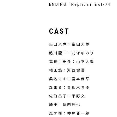
ENDING「Replica」mol-74
CAST
矢口八虎：峯田大夢
鮎川龍二：花守ゆみり
高橋世田介：山下大輝
橋田悠：河西健吾
桑名マキ：宮本侑芽
森まる：青耶木まゆ
佐伯昌子：平野文
純田：福西勝也
恋ケ窪：神尾晋一郎