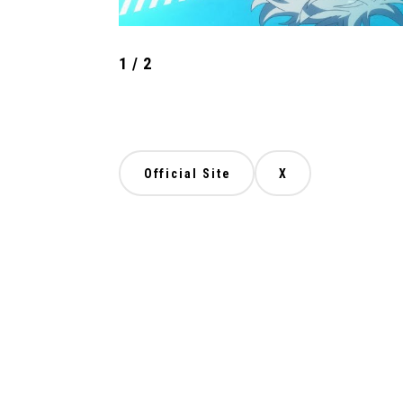
1
/
2
Official Site
X