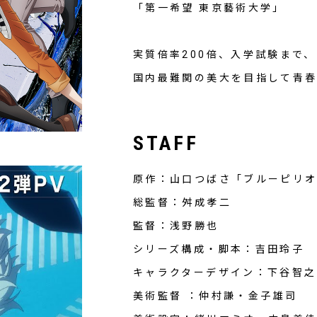
「第一希望 東京藝術大学」
実質倍率200倍、入学試験まで、
国内最難関の美大を目指して青春
STAFF
原作：山口つばさ「ブルーピリオ
総監督：舛成孝二
監督：浅野勝也
シリーズ構成・脚本：吉田玲子
キャラクターデザイン：下谷智之
美術監督 ：仲村謙・金子雄司