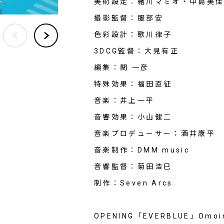
美術設定：緒川マミオ・中島美
撮影監督：服部安
色彩設計：歌川律子
3DCG監督：大見有正
編集：関 一彦
特殊効果：福田直征
音楽：井上一平
音響効果：小山健二
音楽プロデューサー：酒井康平
音楽制作：DMM music
音響監督：菊田浩巳
制作：Seven Arcs
OPENING「EVERBLUE」Omoi