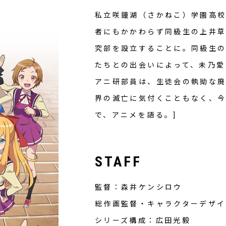
私立咲鐘湖（さかねこ）学園高
者にもかかわらず同級生の上井草
究部を設立することに。同級生
たちとの出会いによって、未乃愛
アニ研部員は、生徒会の執拗な
界の滅亡に気付くこともなく、今
で、アニメを語る。]
STAFF
監督：森井ケンシロウ
総作画監督・キャラクターデザイ
シリーズ構成：広田光毅