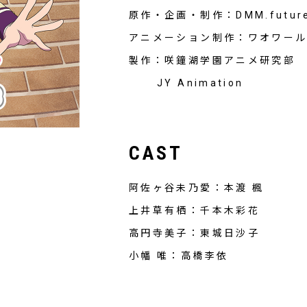
原作・企画・制作：DMM.futu
アニメーション制作：ワオワー
製作：咲鐘湖学園アニメ研究部
JY Animation
CAST
阿佐ヶ谷未乃愛：本渡 楓
上井草有栖：千本木彩花
高円寺美子：東城日沙子
小幡 唯：高橋李依