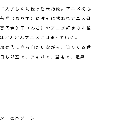
校に入学した阿佐ヶ谷未乃愛。アニメ初心
有栖（ありす）に強引に誘われアニメ研
の高円寺美子（みこ）やアニメ好きの先輩
はどんどんアニメにはまっていく。
廃部勧告に立ち向かいながら、迫りくる世
日も部室で、アキバで、聖地で、温泉
ン：衣谷ソーシ