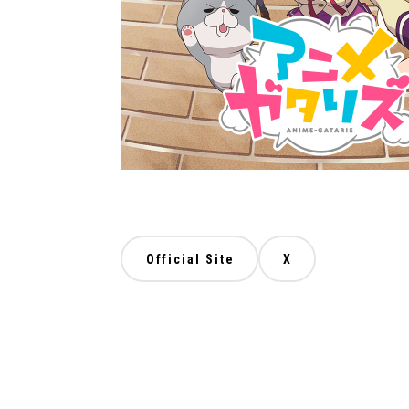
Official Site
X