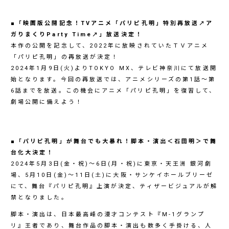
■「映画版公開記念！TVアニメ「パリピ孔明」特別再放送↗ア
ガりまくりParty Time↗」放送決定！
本作の公開を記念して、2022年に放映されていたＴＶアニメ
「パリピ孔明」の再放送が決定！
2024年1月9日(火)よりTOKYO MX、テレビ神奈川にて放送開
始となります。今回の再放送では、アニメシリーズの第1話～第
6話までを放送。この機会にアニメ「パリピ孔明」を復習して、
劇場公開に備えよう！
■「パリピ孔明」が舞台でも大暴れ！脚本・演出＜石田明＞で舞
台化大決定！
2024年5月3日(金・祝)～6日(月・祝)に東京・天王洲 銀河劇
場、5月10日(金)～11日(土)に大阪・サンケイホールブリーゼ
にて、舞台『パリピ孔明』上演が決定、ティザービジュアルが解
禁となりました。
脚本・演出は、日本最高峰の漫才コンテスト『M-1グランプ
リ』王者であり、舞台作品の脚本・演出も数多く手掛ける、人