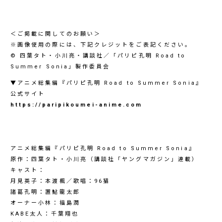
＜ご掲載に関してのお願い＞
※画像使用の際には、下記クレジットをご表記ください。
© 四葉タト・小川亮・講談社／「パリピ孔明 Road to
Summer Sonia」製作委員会
▼アニメ総集編『パリピ孔明 Road to Summer Sonia』
公式サイト
https://paripikoumei-anime.com
アニメ総集編『パリピ孔明 Road to Summer Sonia』
原作：四葉タト・小川亮（講談社「ヤングマガジン」連載）
キャスト：
月見英子：本渡楓／歌唱：96猫
諸葛孔明：置鮎龍太郎
オーナー小林：福島潤
KABE太人：千葉翔也