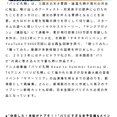
「パリピ孔明」は、三国志の天才軍師・諸葛孔明が現代の渋谷
に転生。駆け出しのアーティスト・月見英子の歌声に心打たれ
たことをきっかけに、彼女の夢を叶える軍師となることを決
意。立ちはだかる壁を知略の限りを尽くして切り崩し、スター
ダムの道へと導いていくサクセスストーリー。『ヤングマガジ
ン』（講談社）にて連載中、累計発行部数200万部を突破した
本作は、2022年にアニメ化、主題歌「チキチキバンバン」が
YouTubeで3000万回に迫る再生回数を誇り、「歌ってみた」
「踊ってみた」動画が多数投稿され話題を呼びました。さら
に、２０２３年にはテレビドラマ化され、日本国民を“パリ
ピ”の渦に巻き込んだ今最も熱い作品です。
アニメ総集編『パリピ孔明 Road to Summer Sonia』は、
TVアニメ「パリピ孔明」にて描かれた英子が日本最大級の音楽
イベント「サマーソニア」の出演権を得るまでの道のりを、劇
場版として再編集。さらに、劇場版のために作成した英子のラ
イブシーン新規カットも収録。日本全国のパリピたち必見の作
品となっています。
■“体感しろ！本能がトブぞ！！”パリピすぎる本予告編&メイン