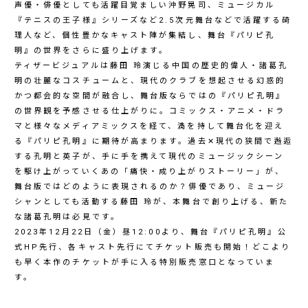
声優・俳優としても活躍目覚ましい沖野晃司、ミュージカル
『テニスの王子様』シリーズなど2.5次元舞台などで活躍する碕
理人など、個性豊かなキャスト陣が集結し、舞台『パリピ孔
明』の世界をさらに盛り上げます。
ティザービジュアルは藤田 玲演じる中国の歴史的偉人・諸葛孔
明の壮麗なコスチュームと、現代のクラブを想起させる幻惑的
かつ都会的な空間が融合し、舞台版ならではの『パリピ孔明』
の世界観を予感させる仕上がりに。コミックス・アニメ・ドラ
マと様々なメディアミックスを経て、満を持して舞台化を迎え
る『パリピ孔明』に期待が高まります。過去✕現代の狭間で邂逅
する孔明と英子が、手に手を携えて現代のミュージックシーン
を駆け上がっていくあの「痛快・成り上がりストーリー」が、
舞台版ではどのように表現されるのか？俳優であり、ミュージ
シャンとしても活動する藤田 玲が、本舞台で創り上げる、新た
な諸葛孔明は必見です。
2023年12月22日（金）昼12:00より、舞台『パリピ孔明』公
式HP先行、各キャスト先行にてチケット販売も開始！どこより
も早く本作のチケットが手に入る特別販売窓口となっていま
す。