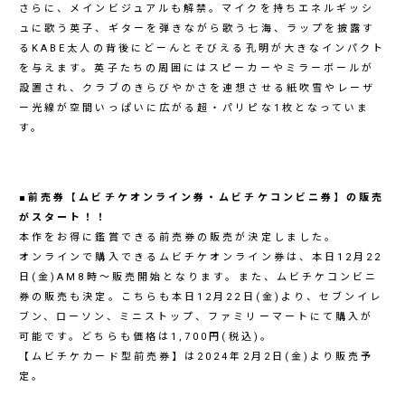
さらに、メインビジュアルも解禁。マイクを持ちエネルギッシ
ュに歌う英子、ギターを弾きながら歌う七海、ラップを披露す
るKABE太人の背後にどーんとそびえる孔明が大きなインパクト
を与えます。英子たちの周囲にはスピーカーやミラーボールが
設置され、クラブのきらびやかさを連想させる紙吹雪やレーザ
ー光線が空間いっぱいに広がる超・パリピな1枚となっていま
す。
■前売券【ムビチケオンライン券・ムビチケコンビニ券】の販売
がスタート！！
本作をお得に鑑賞できる前売券の販売が決定しました。
オンラインで購入できるムビチケオンライン券は、本日12月22
日(金)AM8時～販売開始となります。また、ムビチケコンビニ
券の販売も決定。こちらも本日12月22日(金)より、セブンイレ
ブン、ローソン、ミニストップ、ファミリーマートにて購入が
可能です。どちらも価格は1,700円(税込)。
【ムビチケカード型前売券】は2024年2月2日(金)より販売予
定。