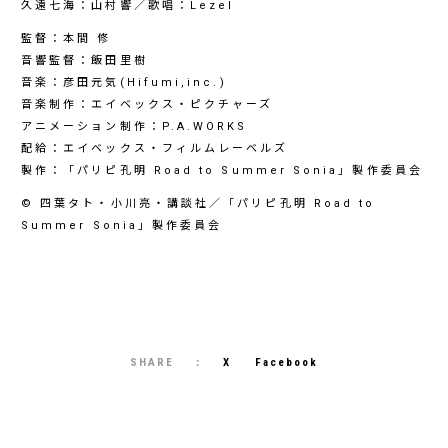
久遠七海：山村響／歌唱：Lezel
監督：本間 修
音響監督：飯田里樹
音楽：彦田元気(Hifumi,inc.)
音楽制作：エイベックス・ピクチャーズ
アニメーション制作：P.A.WORKS
配給：エイベックス・フィルムレーベルズ
製作：「パリピ孔明 Road to Summer Sonia」製作委員会
© 四葉タト・小川亮・講談社／「パリピ孔明 Road to
Summer Sonia」製作委員会
SHARE
X
Facebook