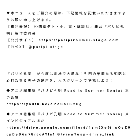
▼本ニュースをご紹介の際は、下記情報を記載いただきますよ
うお願い申し上げます。
【権利表記】 ⓒ四葉夕卜・小川亮・講談社／舞台『パリピ孔
明』製作委員会
【公式サイト】
https://paripikoumei-stage.com
【公式X】 @paripi_stage
「パリピ孔明」が今度は劇場で大暴れ！孔明の華麗なる知略と
心打たれる英子の歌声を、大スクリーンで堪能しよう！
◆アニメ総集編『パリピ孔明 Road to Summer Sonia』本
予告編
https://youtu.be/ZPoSoliF2Og
◆アニメ総集編『パリピ孔明 Road to Summer Sonia』メ
インビジュアルほか
https://drive.google.com/file/d/1zm2Xe9f_sOyZ9
JpDpD6s7GrJcAYIa1iG/view?usp=drive_link