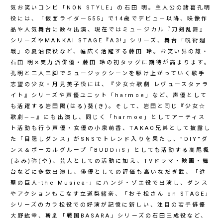
気お笑いコンビ「NON STYLE」の石田 明。主人公の諸葛孔明
役には、「仮面ライダー555」で14歳でデビュー以降、映像作
品や人気舞台に数々出演、現在ではミュージカル『刀剣乱舞』
シリーズやMANKAI STAGE『A3!』シリーズ、舞台「呪術廻
戰」の夏油傑役など、幅広く活躍する藤田 玲。お笑い界の雄・
石田 明✕実力派俳優・藤田 玲の初タッグに期待が高まります。
孔明と二人三脚でミュージックシーンを駆け上がっていく歌手
志望の少女・月見英子役には、『少女☆歌劇 レヴュースタァラ
イト』シリーズや声優ユニット「harmoe」など、声優として
も活躍する岩田陽(はる)葵(き)。そして、岩田と同じ『少女☆
歌劇——』にも出演し、同じく「harmoe」としてアーティス
ト活動も行う声優・女優の小泉萌香、TAKAO兄弟として披露し
た「目隠しダンス」がSNSでトレンド入りを果たし、”DIY”ダ
ンス＆ボーカルグループ「BUDDiiS」としても活動する高尾楓
(ふみ)弥(や)、芸人としての活動に加え、TVドラマ・映画・舞
台などに多数出演し、俳優としての評価も高いなだぎ武、「進
撃の巨人-the Musica-」にハンジ・ゾエ役で出演し、ダンス
やアクションもこなす立道梨緒奈、「おそ松さん on STAGE」
シリーズのカラ松役での好演が記憶に新しい、注目の若手俳優
大野紘幸、斬劇「戦国BASARA」シリーズの石田三成役など、