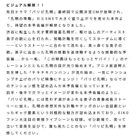
ビジュアル解禁！！
先日ドラマ「パリピ孔明」最終回で公開決定CMが放映され、
「孔明の策略」だとSNSで大きく盛り上がりを見せた本作よ
り、待望の本予告編が解禁となりました。
渋谷に転生した天才軍師諸葛孔明が、駆け出しのアーティスト
英子の歌に心を打たれ、知略計略を尽くしてスターダムに導く
──というストーリーに合わせて流れる、真っ直ぐな英子の
歌。英子に出会った孔明の感動を追体験するような感動的な予
告編……から一転、「この映画はもっともっとヤバイ！！」のナ
レーションとともに孔明の目が光り始めます。アニメ放送時人
気を博した「チキチキバンバン」が流れ始め、一気にテンショ
ンブチ上げのパリピ映像にチェンジ！「パリピ孔明」ならでは
のテンション感を詰め込んだ本予告編となっています。
前半・後半でガラッとイメージが変わる本予告編のように、
「パリピ孔明」には思わず涙があふれる英子の青春成長ストー
リーに加え、孔明の奇想天外な計略やテンポのいい会話劇とい
ったギャグ要素という対極的な魅力が詰め込まれており、EIKO
ファン大注目の新規ライブシーンも収録。ぜひ劇場で、笑って
泣いて音楽を浴びて、誰も見たことのない「パリピ孔明」を体
感してください。