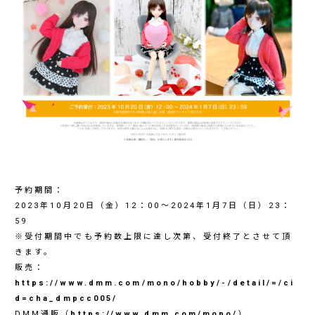
予約期間：
2023年10月20日（金）12：00～2024年1月7日（日）23：
59
※受付期間中でも予約数上限に達し次第、受付終了とさせて頂
きます。
販売：
https://www.dmm.com/mono/hobby/-/detail/=/ci
d=cha_dmpcc005/
DMM通販（
https://www.dmm.com/mono/
）