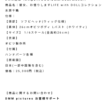
商品名：彼女、お借りしますLIFE with DOLLコレクション
水原千鶴
仕様：
【頭部】 ソフビヘッド(ウィッグ仕様)
【素体】26cmオビツボディ Lバスト (ホワイティ)
【サイズ】 1/6スケール(全高約26cm)
【衣装】
オビツ製作所
【付属】
ハンドパーツ各種
【原産国】
日本(一部中国製を含む)
価格：25,300円（税込）
【商品に関するお問い合わせ】
DMM pictures お客様サポート