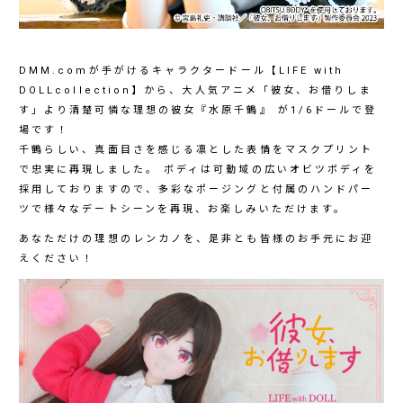
DMM.comが手がけるキャラクタードール【LIFE with
DOLLcollection】から、大人気アニメ「彼女、お借りしま
す」より清楚可憐な理想の彼女『水原千鶴』 が1/6ドールで登
場です！
千鶴らしい、真面目さを感じる凛とした表情をマスクプリント
で忠実に再現しました。 ボディは可動域の広いオビツボディを
採用しておりますので、多彩なポージングと付属のハンドパー
ツで様々なデートシーンを再現、お楽しみいただけます。
あなただけの理想のレンカノを、是非とも皆様のお手元にお迎
えください！