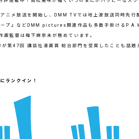
て好評連載中！高松美咲が描くいつのまにかハッピーなス
てTVアニメ放送を開始し、DMM TVでは地上波放送同時
プ』などDMM pictures関連作品も多数手掛けるP.A
作画監督は梅下麻奈未が務めています。
原作が第47回 講談社漫画賞 総合部門を受賞したことも話
1位にランクイン！