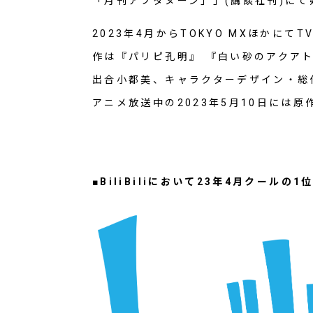
「月刊アフタヌーン」」(講談社刊)に
2023年4月からTOKYO MXほかに
作は『パリピ孔明』 『白い砂のアクアトー
出合小都美、キャラクターデザイン・総
アニメ放送中の2023年5月10日には
■BiliBiliにおいて23年4月クールの